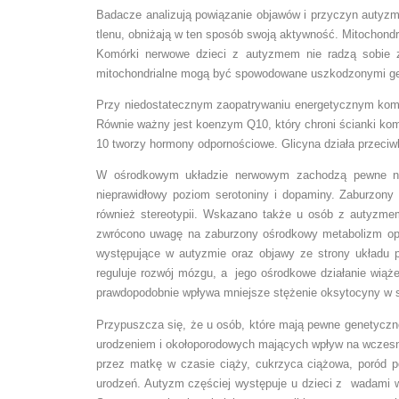
Badacze analizują powiązanie objawów i przyczyn autyzm
tlenu, obniżają w ten sposób swoją aktywność. Mitocho
Komórki nerwowe dzieci z autyzmem nie radzą sobie 
mitochondrialne mogą być spowodowane uszkodzonymi gen
Przy niedostatecznym zaopatrywaniu energetycznym kom
Równie ważny jest koenzym Q10, który chroni ścianki kom
10 tworzy hormony odpornościowe. Glicyna działa przeciwl
W ośrodkowym układzie nerwowym zachodzą pewne ni
nieprawidłowy poziom serotoniny i dopaminy. Zaburzony
również stereotypii. Wskazano także u osób z autyzmem
zwrócono uwagę na zaburzony ośrodkowy metabolizm opio
występujące w autyzmie oraz objawy ze strony układu 
reguluje rozwój mózgu, a jego ośrodkowe działanie wiąż
prawdopodobnie wpływa mniejsze stężenie oksytocyny w s
Przypuszcza się, że u osób, które mają pewne genetycz
urodzeniem i okołoporodowych mających wpływ na wczesny
przez matkę w czasie ciąży, cukrzyca ciążowa, poród p
urodzeń. Autyzm częściej występuje u dzieci z wadami wr