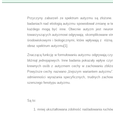
Przyczyny zaburzeń ze spektrum autyzmu są złożone. 
badaniach nad etiologią autyzmu spowodował zmianę w teo
każdego mogą być inne. Obecnie autyzm jest neuroro
towarzyszących autyzmowi odgrywają skomplikowane strukt
środowiskowymi i biologicznymi, które wpływają z różną
obraz spektrum autyzmu[1].
Znaczącą funkcję w formułowaniu autyzmu odgrywają czyn
bliźniąt jednojajowych. Inne badania pokazały wpływ c
krewnych osób z autyzmem cechy w zachowaniu zbliżone
Powyższe cechy nazwano „lżejszym wariantem autyzmu”. J
odmienności wyrażania specyficznych, trudnych zachow
szerszego fenotypu autyzmu.
Są to:
mniej ukształtowana zdolność naśladowania ruchów