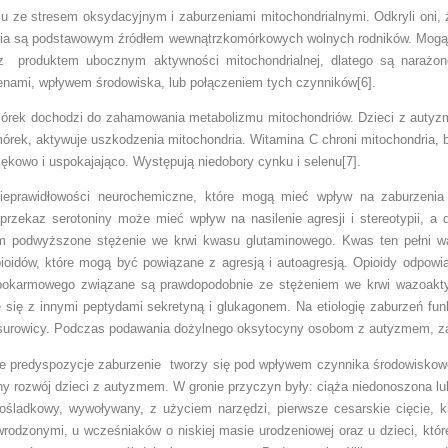
u ze stresem oksydacyjnym i zaburzeniami mitochondrialnymi. Odkryli oni,
ndria są podstawowym źródłem wewnątrzkomórkowych wolnych rodników. Mogą
z produktem ubocznym aktywności mitochondrialnej, dlatego są narażon
ami, wpływem środowiska, lub połączeniem tych czynników[6].
órek dochodzi do zahamowania metabolizmu mitochondriów. Dzieci z auty
órek, aktywuje uszkodzenia mitochondria. Witamina C chroni mitochondria,
ękowo i uspokajająco. Występują niedobory cynku i selenu[7].
eprawidłowości neurochemiczne, które mogą mieć wpływ na zaburzen
 przekaz serotoniny może mieć wpływ na nasilenie agresji i stereotypii, 
 podwyższone stężenie we krwi kwasu glutaminowego. Kwas ten pełni waż
idów, które mogą być powiązane z agresją i autoagresją. Opioidy odpowiad
pokarmowego związane są prawdopodobnie ze stężeniem we krwi wazoakty
e się z innymi peptydami sekretyną i glukagonem. Na etiologię zaburzeń fu
urowicy. Podczas podawania dożylnego oksytocyny osobom z autyzmem, zauw
ne predyspozycje zaburzenie tworzy się pod wpływem czynnika środowiskow
 rozwój dzieci z autyzmem. W gronie przyczyn były: ciąża niedonoszona l
ośladkowy, wywoływany, z użyciem narzędzi, pierwsze cesarskie cięcie, k
odzonymi, u wcześniaków o niskiej masie urodzeniowej oraz u dzieci, które