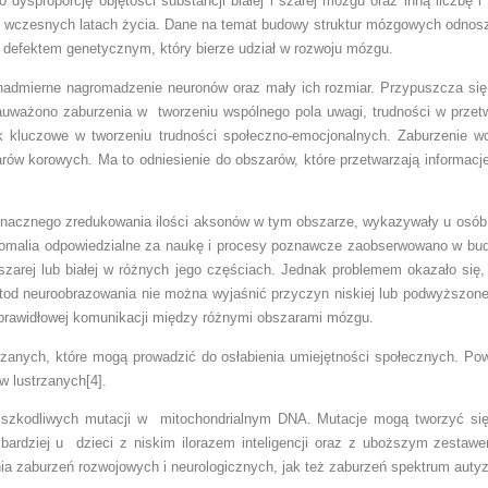
no dysproporcję objętości substancji białej i szarej mózgu oraz inną lic
 wczesnych latach życia. Dane na temat budowy struktur mózgowych odnosz
 defektem genetycznym, który bierze udział w rozwoju mózgu.
nadmierne nagromadzenie neuronów oraz mały ich rozmiar. Przypuszcza się
uważono zaburzenia w tworzeniu wspólnego pola uwagi, trudności w prze
k kluczowe w tworzeniu trudności społeczno-emocjonalnych. Zaburzenie
arów korowych. Ma to odniesienie do obszarów, które przetwarzają informac
 znacznego zredukowania ilości aksonów w tym obszarze, wykazywały u osób b
omalia odpowiedzialne za naukę i procesy poznawcze zaobserwowano w b
szarej lub białej w różnych jego częściach. Jednak problemem okazało się
od neuroobrazowania nie można wyjaśnić przyczyn niskiej lub podwyższo
eprawidłowej komunikacji między różnymi obszarami mózgu.
anych, które mogą prowadzić do osłabienia umiejętności społecznych. Pows
 lustrzanych[4].
szkodliwych mutacji w mitochondrialnym DNA. Mutacje mogą tworzyć się 
 bardziej u dzieci z niskim ilorazem inteligencji oraz z uboższym zesta
nia zaburzeń rozwojowych i neurologicznych, jak też zaburzeń spektrum auty