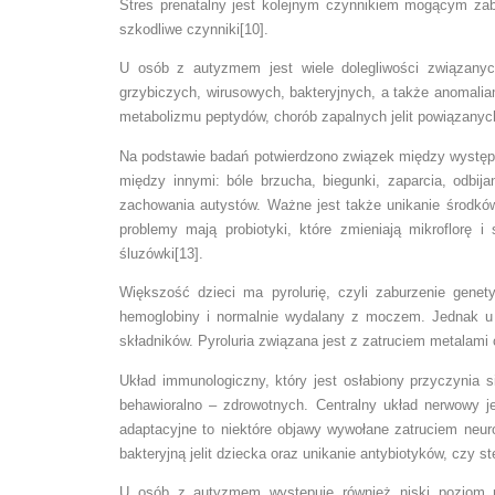
Stres prenatalny jest kolejnym czynnikiem mogącym zab
szkodliwe czynniki[10].
U osób z autyzmem jest wiele dolegliwości związanyc
grzybiczych, wirusowych, bakteryjnych, a także anomalia
metabolizmu peptydów, chorób zapalnych jelit powiązanyc
Na podstawie badań potwierdzono związek między występ
między innymi: bóle brzucha, biegunki, zaparcia, odbija
zachowania autystów. Ważne jest także unikanie środków 
problemy mają probiotyki, które zmieniają mikroflorę 
śluzówki[13].
Większość dzieci ma pyrolurię, czyli zaburzenie genet
hemoglobiny i normalnie wydalany z moczem. Jednak u o
składników. Pyroluria związana jest z zatruciem metalami 
Układ immunologiczny, który jest osłabiony przyczynia
behawioralno – zdrowotnych. Centralny układ nerwowy 
adaptacyjne to niektóre objawy wywołane zatruciem neur
bakteryjną jelit dziecka oraz unikanie antybiotyków, czy s
U osób z autyzmem występuje również niski poziom me