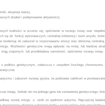
iki, ekspresji twarzy,
asnych działań i podejmowanie aktywności),
ych trudności w uczeniu się, opóźnienie w rozwoju mowy oraz niepełno
 się do funkcji wykonawczych, centralnej koherencji i teorii umysłu, któr
o tendencję do zaburzeń w rozpoznawaniu emocji oraz obniżoną centralną 
ózgu. Możliwości genetyczne mogą wpływać na mniej, lub bardziej utrud
ki krąg znajomych, lub przedkładana samotność, opóźnienia rozwoju mowy, 
o podłożu genetycznym, zwłaszcza z zespołem kruchego chromosomu X,
enetycznie.
j autyzmu i zaburzeń rozwoju języka, na podstawie zakłóceń w przetwarzan
zas trwają. Jednak nie ma jednego genu lub zestawienia genetycznego, któ
prawidłowy rozwój mózgu u osób ze spektrum autyzmu. Najczęściej badane