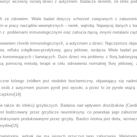
urzyć wczesny rozwój dzieci z autyzmem. Badacze określili, że stres pod
h ze zdrowiem. Wiele badań dotyczy schorzeń związanych z zaburzeniam
mi w pracy narządów wewnętrznych – nerek, wątroby. Najwięcej danych z ba
h z problemami immunologicznymi oraz zatrucia rtęcią, innymi metalami cięż
owaniem chorób immunologicznych, a autyzmem u dzieci. Najczęstsze obj
nia, refluks żołądkowo-przełykowy, gazy jelitowe, wzdęcia. Wiele badań po
konserwujących i barwiących. Dużo dzieci ma problemy z florą bakteryjną i
i są pomocną metodą terapii w celu odnowienia normalnej flory jelitowej,
yczne którego źródłem jest niedobór biochemiczny, objawiający się nadmi
sób z autyzmem poziom pyroli jest wysoki, a przez to że pyrole wiążą 
ciężkimi[14].
 sie także do infekcji grzybiczych. Badania nad wpływem drożdżaków (Cand
jest bodźcowany przez grzybicze neurotoksyny, co powoduje jego zaburzo
otoksynami produkowanymi przez grzyby. Bardzo istotna jest dieta, wzmacni
terydów[15].
latoniny, jednak nie ma jasnych przyczyn tego zaburzenia. Melatonin