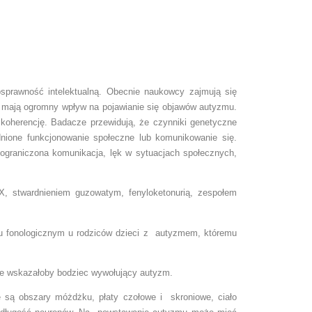
sprawność intelektualną. Obecnie naukowcy zajmują się
e mają ogromny wpływ na pojawianie się objawów autyzmu.
koherencję. Badacze przewidują, że czynniki genetyczne
nione funkcjonowanie społeczne lub komunikowanie się.
ograniczona komunikacja, lęk w sytuacjach społecznych,
 stwardnieniem guzowatym, fenyloketonurią, zespołem
iu fonologicznym u rodziców dzieci z autyzmem, któremu
re wskazałoby bodziec wywołujący autyzm.
 są obszary móżdżku, płaty czołowe i skroniowe, ciało