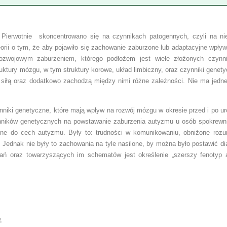
Pierwotnie skoncentrowano się na czynnikach patogennych, czyli na nie
rii o tym, że aby pojawiło się zachowanie zaburzone lub adaptacyjne wpły
zwojowym zaburzeniem, którego podłożem jest wiele złożonych czynni
ury mózgu, w tym struktury korowe, układ limbiczny, oraz czynniki genety
 siłą oraz dodatkowo zachodzą między nimi różne zależności. Nie ma jedne
niki genetyczne, które mają wpływ na rozwój mózgu w okresie przed i po u
zynników genetycznych na powstawanie zaburzenia autyzmu u osób spokrewn
 do cech autyzmu. Były to: trudności w komunikowaniu, obniżone rozum
ednak nie były to zachowania na tyle nasilone, by można było postawić d
ań oraz towarzyszących im schematów jest określenie „szerszy fenotyp 
,