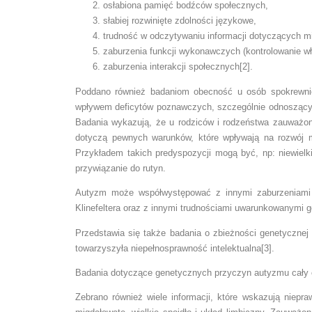
osłabiona pamięć bodźców społecznych,
słabiej rozwinięte zdolności językowe,
trudność w odczytywaniu informacji dotyczących mim
zaburzenia funkcji wykonawczych (kontrolowanie wł
zaburzenia interakcji społecznych[2].
Poddano również badaniom obecność u osób spokrewnion
wpływem deficytów poznawczych, szczególnie odnoszących
Badania wykazują, że u rodziców i rodzeństwa zauważon
dotyczą pewnych warunków, które wpływają na rozwój m
Przykładem takich predyspozycji mogą być, np: niewiel
przywiązanie do rutyn.
Autyzm może współwystępować z innymi zaburzeniami 
Klinefeltera oraz z innymi trudnościami uwarunkowanymi g
Przedstawia się także badania o zbieżności genetyczne
towarzyszyła niepełnosprawność intelektualna[3].
Badania dotyczące genetycznych przyczyn autyzmu cały c
Zebrano również wiele informacji, które wskazują nie