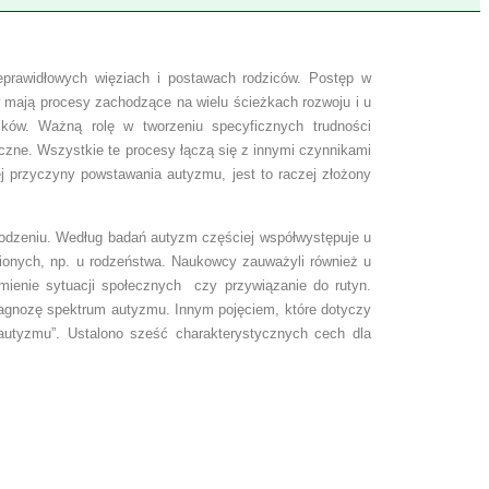
prawidłowych więziach i postawach rodziców. Postęp w
w mają procesy zachodzące na wielu ścieżkach rozwoju i u
ków. Ważną rolę w tworzeniu specyficznych trudności
czne. Wszystkie te procesy łączą się z innymi czynnikami
j przyczyny powstawania autyzmu, jest to raczej złożony
rodzeniu. Według badań autyzm częściej współwystępuje u
ionych, np. u rodzeństwa. Naukowcy zauważyli również u
ienie sytuacji społecznych czy przywiązanie do rutyn.
iagnozę spektrum autyzmu. Innym pojęciem, które dotyczy
autyzmu”. Ustalono sześć charakterystycznych cech dla