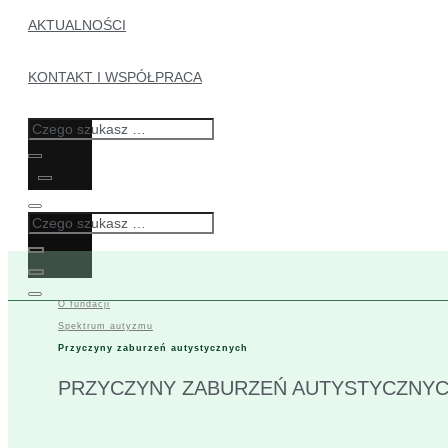
AKTUALNOŚCI
KONTAKT I WSPÓŁPRACA
O fundacji
Spektrum autyzmu
Przyczyny zaburzeń autystycznych
PRZYCZYNY ZABURZEŃ AUTYSTYCZNY