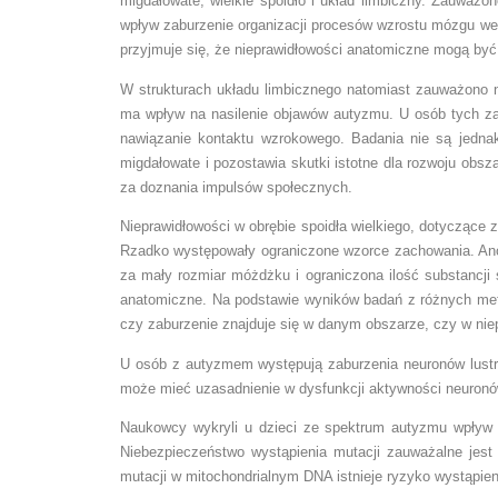
migdałowate, wielkie spoidło i układ limbiczny. Zauważo
wpływ zaburzenie organizacji procesów wzrostu mózgu we
przyjmuje się, że nieprawidłowości anatomiczne mogą być
W strukturach układu limbicznego natomiast zauważono 
ma wpływ na nasilenie objawów autyzmu. U osób tych za
nawiązanie kontaktu wzrokowego. Badania nie są jedna
migdałowate i pozostawia skutki istotne dla rozwoju obsz
za doznania impulsów społecznych.
Nieprawidłowości w obrębie spoidła wielkiego, dotyczące
Rzadko występowały ograniczone wzorce zachowania. An
za mały rozmiar móżdżku i ograniczona ilość substancji 
anatomiczne. Na podstawie wyników badań z różnych met
czy zaburzenie znajduje się w danym obszarze, czy w ni
U osób z autyzmem występują zaburzenia neuronów lustrz
może mieć uzasadnienie w dysfunkcji aktywności neuronów
Naukowcy wykryli u dzieci ze spektrum autyzmu wpływ 
Niebezpieczeństwo wystąpienia mutacji zauważalne jest
mutacji w mitochondrialnym DNA istnieje ryzyko wystąpie