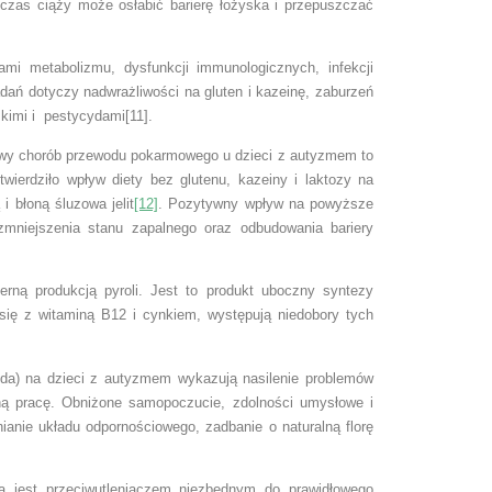
czas ciąży może osłabić barierę łożyska i przepuszczać
i metabolizmu, dysfunkcji immunologicznych, infekcji
dań dotyczy nadwrażliwości na gluten i kazeinę, zaburzeń
kimi i pestycydami[11].
awy chorób przewodu pokarmowego u dzieci z autyzmem to
twierdziło wpływ diety bez glutenu, kazeiny i laktozy na
 błoną śluzowa jelit
[12]
. Pozytywny wpływ na powyższe
 zmniejszenia stanu zapalnego oraz odbudowania bariery
erną produkcją pyroli. Jest to produkt uboczny syntezy
się z witaminą B12 i cynkiem, występują niedobory tych
ida) na dzieci z autyzmem wykazują nasilenie problemów
ną pracę. Obniżone samopoczucie, zdolności umysłowe i
anie układu odpornościowego, zadbanie o naturalną florę
a jest przeciwutleniaczem niezbędnym do prawidłowego