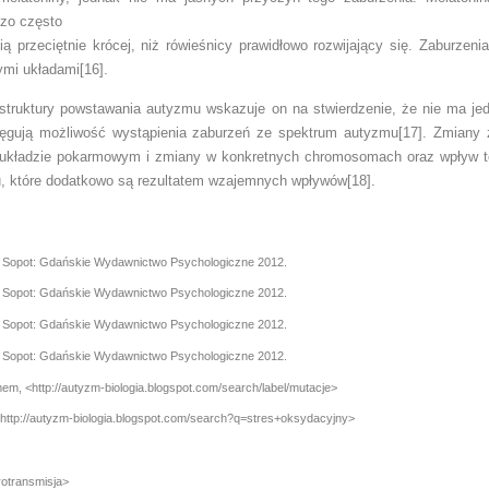
zo często
ią przeciętnie krócej, niż rówieśnicy prawidłowo rozwijający się. Zabur
ymi układami[16].
truktury powstawania autyzmu wskazuje on na stwierdzenie, że nie ma je
otęgują możliwość wystąpienia zaburzeń ze spektrum autyzmu[17]. Zmiany
 układzie pokarmowym i zmiany w konkretnych chromosomach oraz wpływ t
, które dodatkowo są rezultatem wzajemnych wpływów[18].
, Sopot: Gdańskie Wydawnictwo Psychologiczne 2012.
, Sopot: Gdańskie Wydawnictwo Psychologiczne 2012.
, Sopot: Gdańskie Wydawnictwo Psychologiczne 2012.
, Sopot: Gdańskie Wydawnictwo Psychologiczne 2012.
m, <http://autyzm-biologia.blogspot.com/search/label/mutacje>
<http://autyzm-biologia.blogspot.com/search?q=stres+oksydacyjny>
rotransmisja>