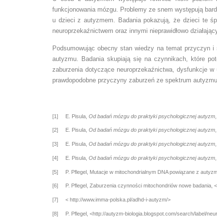
funkcjonowania mózgu. Problemy ze snem występują bard
u dzieci z autyzmem. Badania pokazują, że dzieci te śp
neuroprzekaźnictwem oraz innymi nieprawidłowo działając
Podsumowując obecny stan wiedzy na temat przyczyn i s
autyzmu. Badania skupiają się na czynnikach, które p
zaburzenia dotyczące neuroprzekaźnictwa, dysfunkcje w
prawdopodobne przyczyny zaburzeń ze spektrum autyzmu
[1] E. Pisula,
Od badań mózgu do praktyki psychologicznej autyzm
[2] E. Pisula,
Od badań mózgu do praktyki psychologicznej autyzm
[3] E. Pisula,
Od badań mózgu do praktyki psychologicznej autyzm
[4] E. Pisula,
Od badań mózgu do praktyki psychologicznej autyzm
[5] P. Pflegel, Mutacje w mitochondrialnym DNA powiązane z autyzme
[6] P. Pflegel, Zaburzenia czynności mitochondriów nowe badania, 
[7] < http://www.imma-polska.pl/adhd-i-autyzm/>
[8] P. Pflegel, <http://autyzm-biologia.blogspot.com/search/label/neu