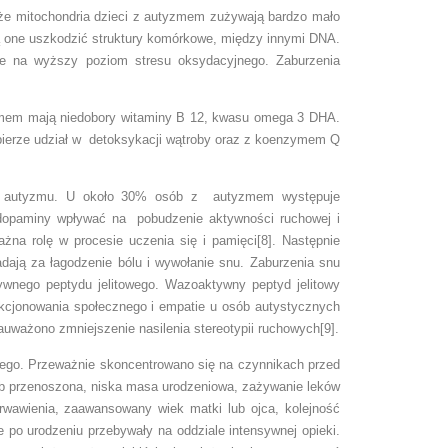
 że mitochondria dzieci z autyzmem zużywają bardzo mało
 one uszkodzić struktury komórkowe, między innymi DNA.
e na wyższy poziom stresu oksydacyjnego. Zaburzenia
zmem mają niedobory witaminy B 12, kwasu omega 3 DHA.
 bierze udział w detoksykacji wątroby oraz z koenzymem Q
ia autyzmu. U około 30% osób z autyzmem występuje
a dopaminy wpływać na pobudzenie aktywności ruchowej i
na rolę w procesie uczenia się i pamięci[8]. Następnie
ają za łagodzenie bólu i wywołanie snu. Zaburzenia snu
wnego peptydu jelitowego. Wazoaktywny peptyd jelitowy
nkcjonowania społecznego i empatie u osób autystycznych
ażono zmniejszenie nasilenia stereotypii ruchowych[9].
ego. Przeważnie skoncentrowano się na czynnikach przed
ub przenoszona, niska masa urodzeniowa, zażywanie leków
rwawienia, zaawansowany wiek matki lub ojca, kolejność
 po urodzeniu przebywały na oddziale intensywnej opieki.