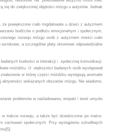
zbę i długość neuronów. Na powstawanie autyzmu może mieć
ą się do zwiększonej objętości mózgu u autystów. Jednak
, że powiększone ciało migdałowate u dzieci z autyzmem
twarzaniu bodźców o podłożu emocjonalnym i społecznym,
 wczesnego rozwoju mózgu osób z autyzmem mieści ciało
je wzrokowe, a szczególnie płaty skroniowe odpowiedzialne
adanych trudności w interakcji i społecznej komunikacji.
udowie móżdżku. U większości badanych osób występował
, znalezienie w której części móżdżku występują anomalie
nej aktywności wskazanych obszarów mózgu. Nie wiadomo,
tanie problemów w naśladowaniu, empatii i teorii umysłu
w trakcie rozwoju, a także być dziedziczone po matce.
wem zachowań społecznych. Przy wystąpieniu szkodliwych
zmu[5].